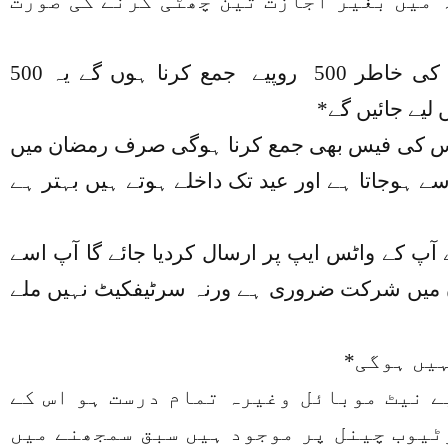
ہ میں بغیر اجازت تین چھٹی کرنے کی صورت
==ششماہی اور سالانہ تحریری امتحان کے لیے کاپی چیکنگ اور سرٹیفکیٹ کی خاطر 500 روپیے جمع کرنا ہوں گے یہ 500
لیے جائیں گے*
اس کی فیس بھی جمع کرنا ہوگی صرف رمضان میں
ی صورت میں فیس جمع نہیں ہوگی*داخلے کا اغاز ۱۵ شعبان سے ہوجاتا ہے اور عید تک داخلے ہوتے ہیں بہتر ہے
آپ کے واٹس ایپ پر ارسال کردیا جائے گا آپ اسے
ن میں شرکت ضروری ہے ورنہ سرٹیفکیٹ نہیں ملے
ہیں ہوگی*
یے نیٹ موبائل وغیرہ تمام درست ہو اس کے
ٹیوب چینل پر موجود ہیں سبق سمجھنے میں