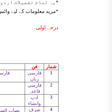
*یہ تمام تفصیلات اردو
*مزید معلومات کے لیے واٹس
درجہ اولی
شمار
فن
1
فارسی
فارسی
زبان
2
فارسی
قاعدہ
3
ادب
وانشاء
4
صرف