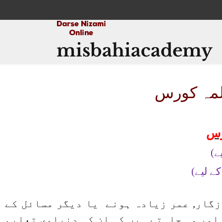
misbahiacademy
لمہ کورس
رس
ے)
ے لیے)
گار, عمر زیادہ ہونے یا دیگر مسائل کے
اور وہ چاہتے ہیں کہ ان کی دنیاوی تعلیم