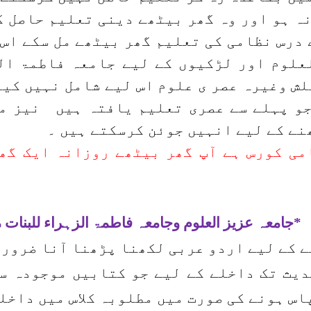
ہ ہو اور وہ گھر بیٹھے دینی تعلیم حاصل ک
درس نظامی کی تعلیم گھر بیٹھے مل سکے اس 
علوم اور لڑکیوں کے لیے جامعہ فاطمۃ ال
ش وغیرہ عصر ی علوم اس لیے شامل نہیں کیے
جو پہلے سے عصری تعلیم یافتہ ہیں نیز مد
ھنے کے لیے انہیں جوئن کرسکتے ہیں ۔
امی کورس ہے آپ گھر بیٹھے روزانہ ایک گھ
*جامعہ عزیز العلوم وجامعہ فاطمۃ الزہراء للبنات
ے کے لیے اردو عربی لکھنا پڑھنا آنا ضروری
دیث تک داخلے کے لیے جو کتابیں موجودہ س
اس ہونے کی صورت میں مطلوبہ کلاس میں داخل