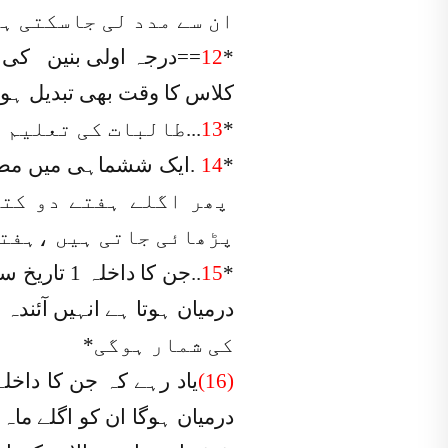
ان سے مدد لی جاسکتی ہ
12
*
کلاس کا وقت بھی تبدیل ہو
*
13
...طالبات کی تعلیم
.
14
*
پھر اگلے ہفتے دو کتا
پڑھائی جاتی ہیں ،ہفتہ 
15
*
کی شمار ہوگی*
(16)
یاد رہے کہ جن کا داخل
درمیان ہوگا ان کو اگلے ما