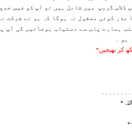
 کلاس گروپ میں شامل ہیں تو آپ کو فیس جمع 
 عذر کوئی معقول نہ ہوگا کہ ہم نے شرکت ن
ب ہمارے پاس سے دستیاب ہوجائیں گی آپ پ
 ہو ۔
کھ کر بھیجیں*
۔۔۔۔۔۔۔۔
لثہ*
*