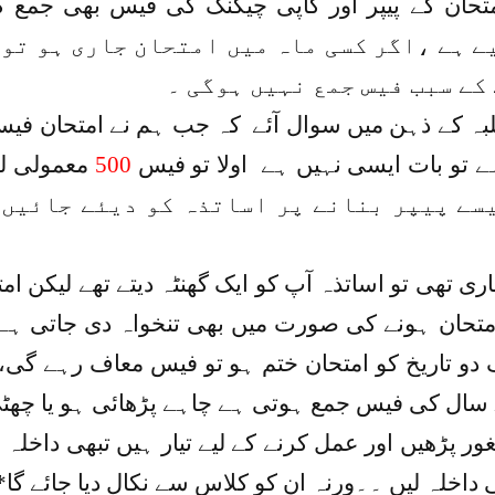
تحان کے پیپر اور کاپی چیکنگ کی فیس بھی جمع ک
ے ہے ،اگر کسی ماہ میں امتحان جاری ہو تو 
کے سبب فیس جمع نہیں ہوگی ۔
ہ کے ذہن میں سوال آئے کہ جب ہم نے امتحان فیس
 تو بات ایسی نہیں ہے اولا تو فیس
500
معمولی ل
سے پیپر بنانے پر اساتذہ کو دیئے جائیں 
ی تھی تو اساتذہ آپ کو ایک گھنٹہ دیتے تھے لیکن ام
متحان ہونے کی صورت میں بھی تنخواہ دی جاتی ہے
 تاریخ کو امتحان ختم ہو تو فیس معاف رہے گی،دی
 سال کی فیس جمع ہوتی ہے چاہے پڑھائی ہو یا چھٹی
غور پڑھیں اور عمل کرنے کے لیے تیار ہیں تبھی داخل
 داخلہ لیں ۔۔ورنہ ان کو کلاس سے نکال دیا جائے گا*