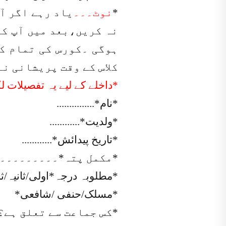
*
نوٹ۔۔۔
یاد رہے اگر آپ
نہ کریں،بعد میں آپ کا
ہوگی ۔کورس کی تمام کت
کلاس کے وقت پریشانی نہ
*داخلے کے لیے یہ تفصیلات ل
*نام*...............
*ولدیت*............
*تاریخ پیدائش*............
*مکمل پتہ*۔۔۔۔۔۔۔۔۔
*مطلوبہ درجہ*اولی/ثانیہ/ثا
*مسلک/حنفی /شافعی*
*کس جماعت سے تعلق ہے؟