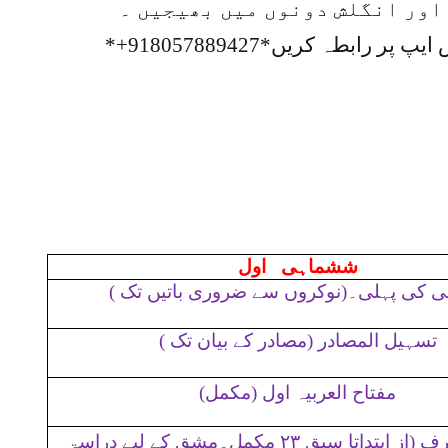
 اور انگلش دونوں میں بھیجیں ۔
 ایپ پر رابطہ کریں*
+918057889427
*
ششماہی اول
 کی پہلی۔(نوکروں سے ضروری باتیں تک )
تسہیل المصادر (مصادر کے بیان تک )
مفتاح العربیہ اول (مکمل)
نصاب الصرف (از ابتداتا سبق ۲۳ مکمل۔مشق کے لیے دراسۃ