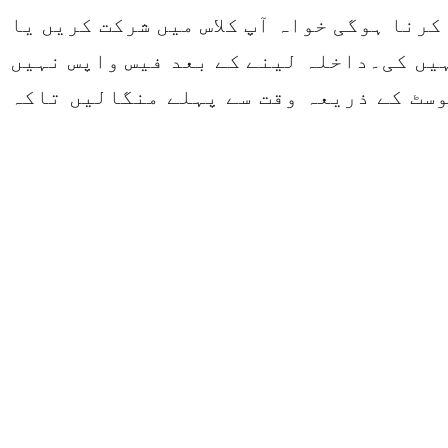
کرنا ہوگی خواہ آپ کلاس میں شرکت کریں یا
ہیں کی۔داخلہ لینے کے بعد فیس واپس نہیں
وسٹ کے ذریعہ وقت سے پہلے منگالیں تاکہ