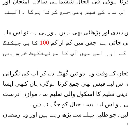
رنا ہوگی فی الحال ششماہی سالانہ امتحان اور
اس ماہ کی فیس بھی جمع کرنا ہوگا ۔البتہ
 دیدی اور پڑھائی بھی نہیں ہورہی ہے تو اس ماہ
ی جاتی ہے جس میں کم از کم
100
کاپی چیکنگ
گے اور اسی میں آپ کا سرٹیفکیٹ خرچ بھی
تحان کے وقت وہ دو تین گھنٹہ دے کر آپ کی نگرانی
 اس لیے فیس بھی جمع کرنا ہوگی،ہاں کبھی ایسا
نی تعلیم کا اسکول والی تعلیم سے موازنہ درست
 ہو اس لیے ایسے خیال کو جگہ نہ دیں۔
ہ لیں۔جو طلبہ پہلے سے پڑھ رہے ہیں اور وہ رمضان