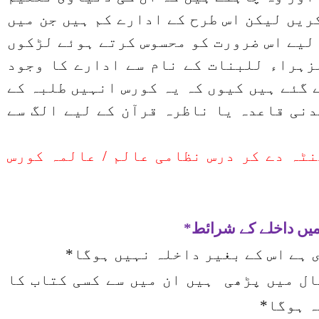
ریں لیکن اس طرح کے ادارے کم ہیں جن میں
لیے اس ضرورت کو محسوس کرتے ہوئے لڑکوں
زہراء للبنات کے نام سے ادارے کا وجود
 گئے ہیں کیوں کہ یہ کورس انہیں طلبہ کے
نی قاعدہ یا ناظرہ قرآن کے لیے الگ سے
نٹہ دے کر درس نظامی عالم / عالمہ کورس
 میں داخلے کے شرائط*
 ہے اس کے بغیر داخلہ نہیں ہوگا*
ال میں پڑھی ہیں ان میں سے کسی کتاب کا
ہ ہوگا*