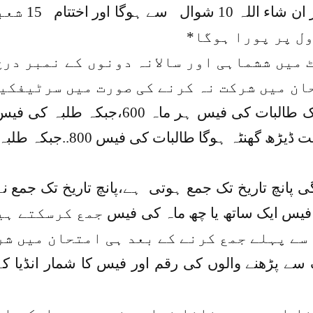
 ان شاء اللہ
10
شوال سے ہوگا اور اختتام
15
شعبا
ول پر پورا ہوگا*
ٹ میں ششماہی اور سالانہ دونوں کے نمبر در
ان میں شرکت نہ کرنے کی صورت میں سرٹیفکی
 ہوگا طالبات کی فیس 800..جبکہ طلبہ کی فیس 1000ہوگی*
پانچ تاریخ تک جمع ہوتی ہے،پانچ تاریخ تک جمع ن
فیس ایک ساتھ یا چھ ماہ کی فیس
جمع کرسکتے ہی
سے پہلے جمع کرنے کے بعد ہی امتحان میں شر
ک سے پڑھنے والوں کی رقم اور فیس کا شمار انڈیا 