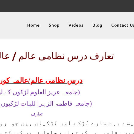
Home
Shop
Videos
Blog
Contact U
تعارف درس نظامی عالم / عا
درس نظامی عالم/عالمہ کو
(جامعہ عزیز العلوم لڑکوں کے لی
(جامعہ فاطمۃ الزہرا للبنات لڑکیوں ک
تعارف
سے بہت سارے لڑکے اور لڑکیاں ہیں جو روز
یں بقاعدہ رہ کر تعلیم حاصل نہیں کرسکتے 