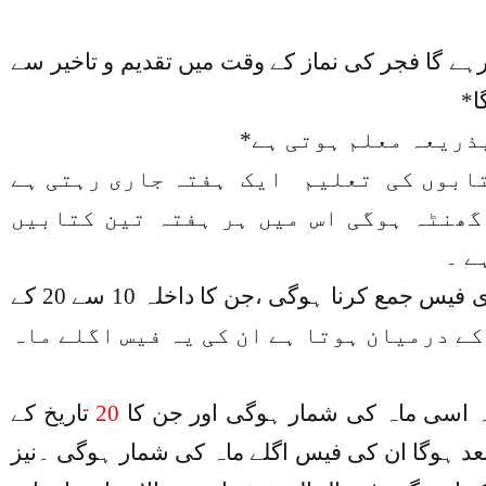
ت صبح فجر بعد سے 8 بجے سے پہلے تک رہے گا فجر کی نماز کے وقت میں تقدیم و تاخیر سے
ا*
بذریعہ معلم ہوتی ہے*
ئی جاتی ہیں دو کتابوں کی تعلیم ایک ہفتہ جاری رہتی ہے
گھنٹہ ہوگی اس میں ہر ہفتہ تین کتابیں
ے ۔
..جن کا داخلہ 1 تاریخ سے 10 تاریخ کے درمیان ہوتا ہے تو آئندہ ماہ انہیں پوری فیس جمع کرنا ہوگی ،جن کا داخلہ 10 سے 20 کے
رمیان ہوتا ہے انہیں آئندہ ماہ آدھی فیس دینا ہوگی اور جن کا داخلہ 20 سے 30 کے درمیان ہوتا ہے ان کی یہ فیس اگلے ماہ
وہ اسی ماہ کی شمار ہوگی اور جن کا
20
تاریخ کے
بعد ہوگا ان کی فیس اگلے ماہ کی شمار ہوگی ۔
نیز