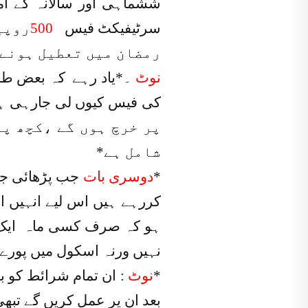
ششماہی اور سالانہ کے ام
سرٹیفیکٹ فیس
500
روپی
رمضان میں تعطیل ہونے 
نوٹ
۔*یاد رہے کہ بعض طلب
کی فیس کیوں لی جارہی ہے
پر خرچ ہوں گے ،کچھ پی
شامل ہے*
*
دوسری بات
جب پڑھائی جار
کررہے ہیں اس لیے انہیں ا
ہو کہ صرف کسی ماہ ایک دو
نہیں ورنہ اسکول میں پورے
*
نوٹ
: ان تمام شرائط کو ب
بعد ان پر عمل کریں گے تبھی