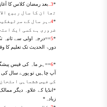
*
3..
بعد رمضان کلاس کا آغاز
تھا ان کا سال ربیع الا
*
4
..ہر سال کے سرٹیفکی
ضروری ہے کسی ایک امتح
5
*
دورۃ الحدیث تک تعلیم کا وقت ڈیڑھ گھنٹہ
*
6
==ہر ماہ کی فیس پیشگی 
آپ چاہیں تو پورے سال کی 
کی فیس ششماہی امتحان 
*انڈیا کے علاوہ دیگر ممال
زیادہ*