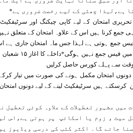
رنا اور سبق سنانا نہایت ضروری ہے ایک ما
تا ہے،لہذا چھٹی کے لیے رخصت ضروری ہے*
جمع کرنا ہیں اس کے علاوہ امتحان کے متعلق نہیں 
یس جمع ہوتی ہے لہذا جس ماہ امتحان جاری ہے 
پڑھائی نہ ہونے ک
ر وقت سے پہلے کورس حاصل کرلیں
دونوں امتحان مکمل ہونے کی صورت میں تیار کرکے 
کرسکتے ہیں سرٹیفکیٹ لینے کے لیے دونوں امتحا
 میں مشہور تعطیلات کے علاوہ کوئی تعطیل ن
وگل میٹ ، زوم یا اسکائپ پر ہوتی ہے،اس ل
نا جائے گا۔ اکثر کتب کی درسی ویڈیوز یو