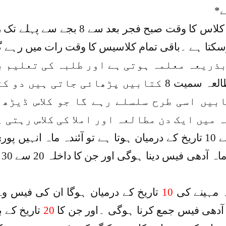
ے*
==درجہ اولی بنین کی کلاس کا وق
سکتا ہے ۔باقی تمام کلاسیس کا وقت رات میں رہے گ
 بذریعہ معلمہ ہوتی ہے اور طلبہ کی تعلیم 
ایک ششماہی میں مطالعہ سمیت 8 کتابیں پڑھا
بیں اسی طرح سلسلے رہے گا جو کلاس ڈیڑھ 
میں ایک دن مطالعہ اور املا کی کلاس رہتی ہ
د
ہ مہینے کی
10
تاریخ کے درمیان ہوگا ان کی فیس 
ہ آدھی فیس جمع کرنا ہوگی ۔اور جن کا
20
تاریخ کے 