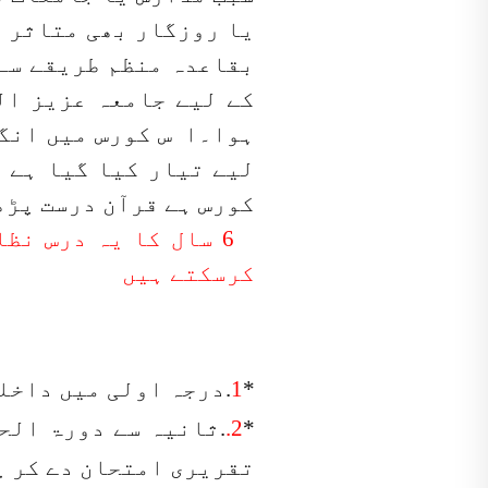
یا روزگار بھی متاثر ن
بقاعدہ منظم طریقے سے 
کے لیے جامعہ عزیز ال
ہو
ا
۔ا س کورس میں انگل
لیے تیار کیا گیا ہے 
کورس ہے قرآن درست پڑ
6 سال کا یہ درس نظ
کرسکتے ہیں
*
1
.درجہ اولی میں داخل
*
2.
.ثانیہ سے دورۃ الح
تقریری امتحان دے کر پ