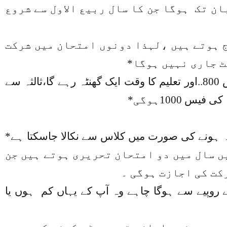
ن تک ہوگا جن کا سال ربیع الاول سے شروع
ج ہوتے ہیں ،لہذا دونوں امتحان میں شرکت
ٹ جاری نہیں ہوگا*
==درجہ اولی سے ثانیہ تک طالبات کی فیس ہر ماہ 600،جبکہ طلبہ کی فیس 800..اور تعلیم کا وقت ایک گھنٹہ رہے گا،ثالثہ سے
ہ ہونے کی صورت میں کلاس سے نکالا جاسکتا ہے*
ں سال میں دو امتحان تحریری ہوتے ہیں جن
کت کی اجازت ہوگی ۔
کے روپیے سے ہوگا چاہے وہ آپ کے یہاں کم ہوں یا