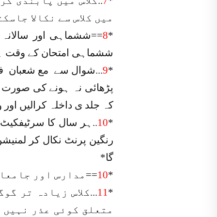
*
7
..کلاس میں پابندی ک
میں کلاس سے نکالا جاسک
8
*
ششماہی امتحان کے وقت ہی 
*
9
...شوال سے مع شعبان ف
کہ جلد ی داخلہ کرالیں او
*
10
..ہر سال کا سرٹیفکیٹ 
رنگین پرنٹ نکال کر
لمنیشن
گا*
*
10
==مدارس اور جامعات
*
11
...کلاس زیادہ تر گ
متعلق کوئی عذر نہیں س