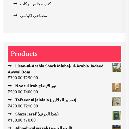
کتب مجلس برکات
مصباحی اکیڈمی
Products
Lisan-ul-Arabia Sharh Minhaj-ul-Arabia Jadeed
Awwal Dom
Original
Current
₹
300.00
₹
250.00
price
price
Noorul izah نور الایضاح
was:
is:
Original
Current
₹
500.00
₹
400.00
₹300.00.
₹250.00.
price
price
Tafseer ul jalalain (تفسیر الجلالین)
was:
is:
Original
Current
₹
420.00
₹
210.00
₹500.00.
₹400.00.
price
price
Shazal araf (شذا العرف)
was:
is:
Original
Current
₹
150.00
₹
70.00
₹420.00.
₹210.00.
price
price
Alhnehwul wazeh (النحو الواضح)