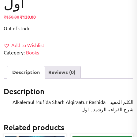
اول
Original
Current
₹
150.00
₹
130.00
price
price
Out of stock
was:
is:
₹150.00.
₹130.00.
Add to Wishlist
Category:
Books
Description
Reviews (0)
Description
Alkalemul Mufida Sharh Alqiraatur Rashida الکلم المفیدہ
شرح القراءۃ الرشیدہ اول
Related products