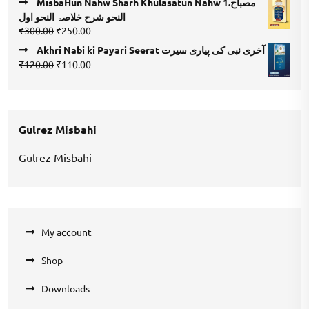
MisbaHun Nahw Sharh Khulasatun Nahw 1.مصباح
was:
is:
النحو شرح خلاصۃ النحو اول
₹900.00.
₹700.00.
Original
Current
₹
300.00
₹
250.00
price
price
Akhri Nabi ki Payari Seerat آخری نبی کی پیاری سیرت
was:
is:
Original
Current
₹
120.00
₹
110.00
₹300.00.
₹250.00.
price
price
was:
is:
₹120.00.
₹110.00.
Gulrez Misbahi
Gulrez Misbahi
My account
Shop
Downloads