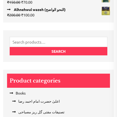
Original
Current
₹
150.00
₹
70.00
₹420.00.
₹210.00.
price
price
Alhnehwul wazeh (النحو الواضح)
was:
is:
Original
Current
₹
200.00
₹
100.00
₹150.00.
₹70.00.
price
price
was:
is:
₹200.00.
₹100.00.
Search
for:
SEARCH
Product categories
Books
اعلیٰ حضرت امام احمد رضا
تصنیفات مفتی گل ریز مصباحی