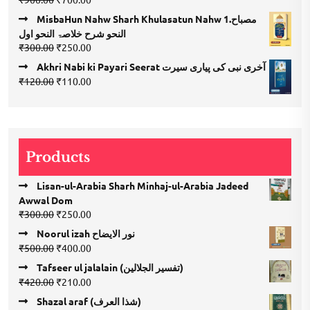
4.00
out
price
price
of 5
MisbaHun Nahw Sharh Khulasatun Nahw 1.مصباح
was:
is:
النحو شرح خلاصۃ النحو اول
₹900.00.
₹700.00.
Original
Current
₹
300.00
₹
250.00
price
price
Akhri Nabi ki Payari Seerat آخری نبی کی پیاری سیرت
was:
is:
Original
Current
₹
120.00
₹
110.00
₹300.00.
₹250.00.
price
price
was:
is:
₹120.00.
₹110.00.
Products
Lisan-ul-Arabia Sharh Minhaj-ul-Arabia Jadeed
Awwal Dom
Original
Current
₹
300.00
₹
250.00
price
price
Noorul izah نور الایضاح
was:
is:
Original
Current
₹
500.00
₹
400.00
₹300.00.
₹250.00.
price
price
Tafseer ul jalalain (تفسیر الجلالین)
was:
is:
Original
Current
₹
420.00
₹
210.00
₹500.00.
₹400.00.
price
price
Shazal araf (شذا العرف)
was:
is: