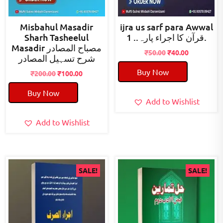
Misbahul Masadir
ijra us sarf para Awwal
Sharh Tasheelul
قرآن کا اجراء پارہ.. 1.
Masadir مصباح المصادر
Original
Current
₹
50.00
₹
40.00
شرح تسہیل المصادر
price
price
Buy Now
Original
Current
was:
is:
₹
200.00
₹
100.00
price
price
₹50.00.
₹40.00.
Buy Now
was:
is:
Add to Wishlist
₹200.00.
₹100.00.
Add to Wishlist
SALE!
SALE!