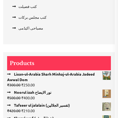
کتب فضیلت
کتب مجلس برکات
مصباحی اکیڈمی
Products
Lisan-ul-Arabia Sharh Minhaj-ul-Arabia Jadeed
Awwal Dom
Original
Current
₹
300.00
₹
250.00
price
price
Noorul izah نور الایضاح
was:
is:
Original
Current
₹
500.00
₹
400.00
₹300.00.
₹250.00.
price
price
Tafseer ul jalalain (تفسیر الجلالین)
was:
is:
Original
Current
₹
420.00
₹
210.00
₹500.00.
₹400.00.
price
price
Shazal araf (شذا العرف)