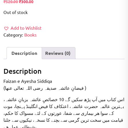
Original
Current
₹
520.00
₹
300.00
price
price
Out of stock
was:
is:
₹520.00.
₹300.00.
Add to Wishlist
Category:
Books
Description
Reviews (0)
Description
Faizan e Ayesha Siddiqa
(فیضانِ عائشہ صدیقہ رضی اللہ تعالی عنھا )
اس کتاب میں آپ پڑھ سکیں گے 10 خصائصِ عائشہ بزبانِ عائشہ،
بہترین عالمہ حضرت عائشہ، اعتکاف کا فیض انگلینڈ پہنچا، موت
کے سوا ھر بیماری سے شفا، عورتوں کے لئے مسواک کا حکم،
قیامت میں سخت ترین گرمی سے بچنے کا نسخہ، نیکیوں سے جلنا
شیطانی عمل ھے،