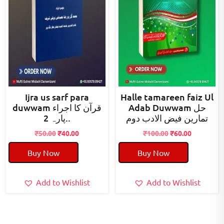
Ijra us sarf para
Halle tamareen faiz Ul
Adab Duwwam حل
duwwam قرآن کا اجراء
تمارین فیض الادب دوم
پارہ 2..
Original
Current
Original
Current
₹
50.00
₹
40.00
₹
100.00
₹
60.00
price
price
price
price
Buy Now
Buy Now
was:
is:
was:
is:
₹50.00.
₹40.00.
₹100.00.
₹60.00.
Add to Wishlist
Add to Wishlist