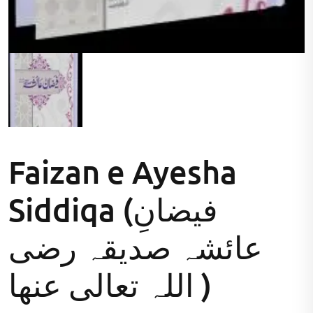
Faizan e Ayesha
Siddiqa (فیضانِ
عائشہ صدیقہ رضی
اللہ تعالی عنھا )