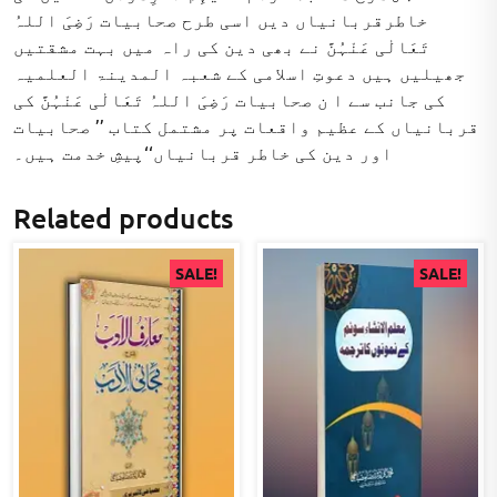
خاطرقربانیاں دیں اسی طرح صحابیات رَضِیَ اللہُ
تَعَالٰی عَنْہُنَّ نے بھی دین کی راہ میں بہت مشقتیں
جھیلیں ہیں دعوتِ اسلامی کے شعبہ المدینۃ العلمیہ
کی جانب سے ا ن صحابیات رَضِیَ اللہُ تَعَالٰی عَنْہُنَّ کی
قربانیاں کے عظیم واقعات پر مشتمل کتاب ’’ صحابیات
اور دین کی خاطر قربانیاں‘‘پیشِ خدمت ہیں۔
Related products
SALE!
SALE!