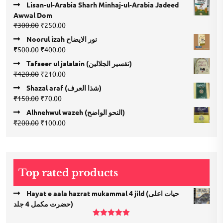
Lisan-ul-Arabia Sharh Minhaj-ul-Arabia Jadeed
Awwal Dom
Original
Current
₹
300.00
₹
250.00
price
price
Noorul izah نور الایضاح
was:
is:
Original
Current
₹
500.00
₹
400.00
₹300.00.
₹250.00.
price
price
Tafseer ul jalalain (تفسیر الجلالین)
was:
is:
Original
Current
₹
420.00
₹
210.00
₹500.00.
₹400.00.
price
price
Shazal araf (شذا العرف)
was:
is:
Original
Current
₹
150.00
₹
70.00
₹420.00.
₹210.00.
price
price
Alhnehwul wazeh (النحو الواضح)
was:
is:
Original
Current
₹
200.00
₹
100.00
₹150.00.
₹70.00.
price
price
was:
is:
₹200.00.
₹100.00.
Top rated products
Hayat e aala hazrat mukammal 4 jild (حیات اعلی
حضرت مكمل 4 جلد)
Rated
5.00