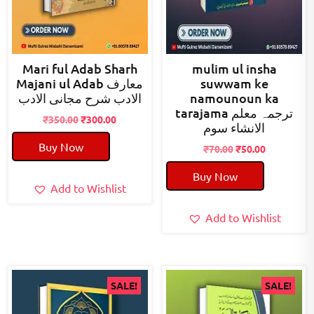
Mari ful Adab Sharh
mulim ul insha
Majani ul Adab معارف
suwwam ke
الادب شرح مجانی الادب
namounoun ka
tarajama ترجمہ معلم
Original
Current
₹
350.00
₹
300.00
الانشاء سوم
price
price
Buy Now
was:
is:
Original
Current
₹
70.00
₹
50.00
₹350.00.
₹300.00.
price
price
Buy Now
was:
is:
Add to Wishlist
₹70.00.
₹50.00.
Add to Wishlist
SALE!
SALE!