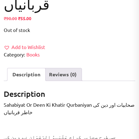
قربانیاں
Original
Current
₹
90.00
₹
55.00
price
price
Out of stock
was:
is:
₹90.00.
₹55.00.
Add to Wishlist
Category:
Books
Description
Reviews (0)
Description
Sahabiyat Or Deen Ki Khatir Qurbaniyan صحابیات اور دین کی
خاطر قربانیاں
جس طرح صحابہ کرام عَلَیْہِمُ الرِّضْوَان نے دین کی