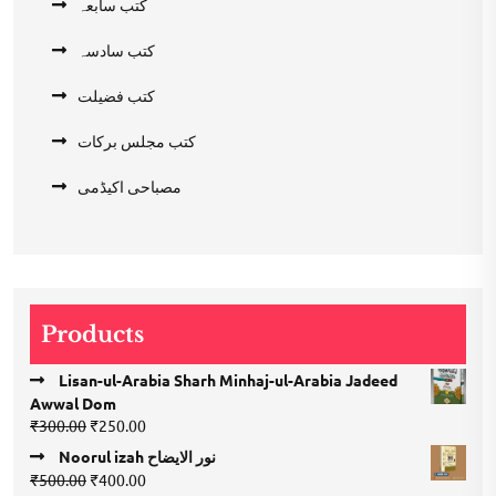
کتب سابعہ
کتب سادسہ
کتب فضیلت
کتب مجلس برکات
مصباحی اکیڈمی
Products
Lisan-ul-Arabia Sharh Minhaj-ul-Arabia Jadeed
Awwal Dom
Original
Current
₹
300.00
₹
250.00
price
price
Noorul izah نور الایضاح
was:
is:
Original
Current
₹
500.00
₹
400.00
₹300.00.
₹250.00.