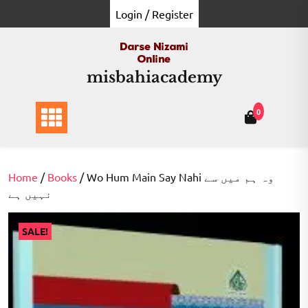
Skip
Login / Register
to
content
misbahiacademy
0
Home
/
Books
/ Wo Hum Main Say Nahi وہ ہم میں سے
نہیں ہے
SALE!