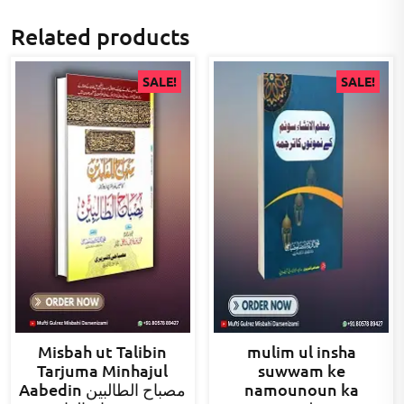
Related products
SALE!
SALE!
Misbah ut Talibin
mulim ul insha
Tarjuma Minhajul
suwwam ke
Aabedin مصباح الطالبین
namounoun ka