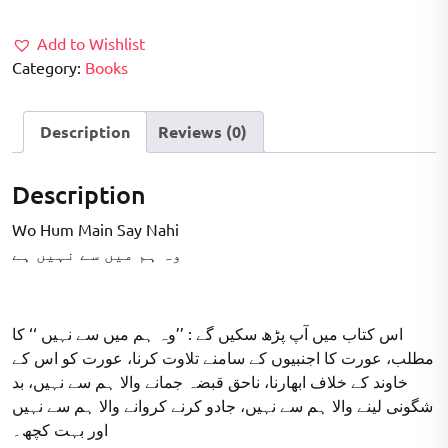
₹120.00.
₹90.00.
Add to Wishlist
Category:
Books
Description
Reviews (0)
Description
Wo Hum Main Say Nahi
وہ ہم میں سے نہیں ہے
اس کتاب میں آپ پڑھ سکیں گے : ’’وہ ہم میں سے نہیں ‘‘ کا
مطلب، عورت کا اجنبیوں کے سامنے تلاوت کرنا، عورت کو اس کے
خاوند کے خلاف ابھارنا، ناحق قبضہ جمانے والا ہم سے نہیں، بد
شگونی لینے والا ہم سے نہیں، جادو کرنے کروانے والا ہم سے نہیں
اور بہت کچھ۔