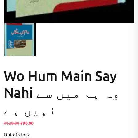
Wo Hum Main Say
Nahi وہ ہم میں سے
نہیں ہے
Original
Current
₹
120.00
₹
90.00
price
price
Out of stock
was:
is: