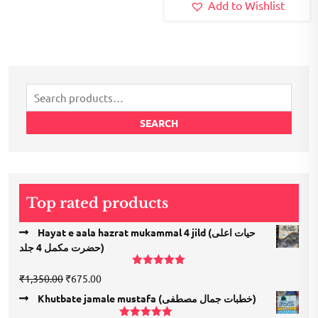
Add to Wishlist
Search
for:
SEARCH
Top rated products
Hayat e aala hazrat mukammal 4 jild (حیات اعلی
حضرت مكمل 4 جلد)
Rated
5.00
Original
Current
₹
1,350.00
₹
675.00
out of 5
price
price
Khutbate jamale mustafa (خطبات جمال مصطفی)
was:
is: