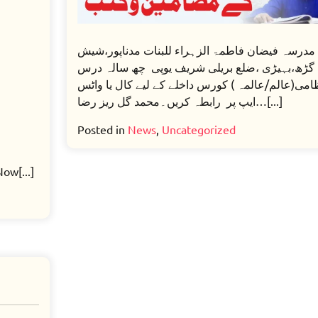
Online
6
مدرسہ فیضان فاطمۃ الزہراء للبنات مدناپور،شیش
Years
گڑھ،بہیڑی ،ضلع بریلی شریف یوپی چھ سالہ درس
Darse
امی(عالم/عالمہ ) کورس داخلے کے لیے کال یا واٹس
Nizami
ایپ پر رابطہ کریں۔محمد گل ریز رضا…[...]
Aalim
Course
Posted in
News
,
Uncategorized
ow[...]