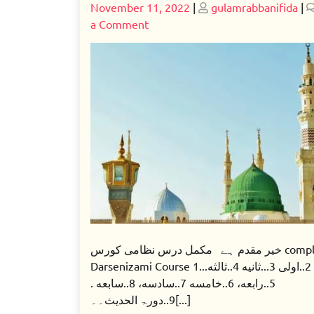
Posted
Posted
November 11, 2022
|
gulamrabbanifida
|
on
on
on
a Comment
السلام
علیکم
خیر مقدم ہے مکمل درس نظامی کورس complete
Darsenizami Course 1...اعدایه 2..اولی 3...ثانیه 4..ثالثه
5..رابعه، 6..خامسه 7..سادسه، 8..سابعه .
9..دورۃ الحدیث۔۔[...]