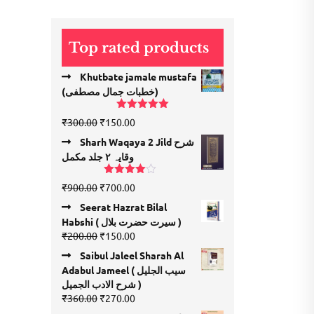
was:
is:
₹200.00.
₹100.00.
Top rated products
Khutbate jamale mustafa
(خطبات جمال مصطفی)
Rated
5.00
Original
Current
₹
300.00
₹
150.00
out of 5
price
price
Sharh Waqaya 2 Jild شرح
was:
is:
وقایہ ۲ جلد مکمل
₹300.00.
₹150.00.
Rated
Original
Current
₹
900.00
₹
700.00
4.00
out
price
price
of 5
Seerat Hazrat Bilal
was:
is:
Habshi ( سیرت حضرت بلال )
₹900.00.
₹700.00.
Original
Current
₹
200.00
₹
150.00
price
price
Saibul Jaleel Sharah Al
was:
is:
Adabul Jameel ( سیب الجلیل
₹200.00.
₹150.00.
شرح الادب الجمیل )
Original
Current
₹
360.00
₹
270.00
price
price