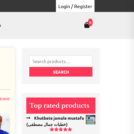
Login / Register
0
s
Search
for:
SEARCH
eave
Top rated products
Khutbate jamale mustafa
(خطبات جمال مصطفی)