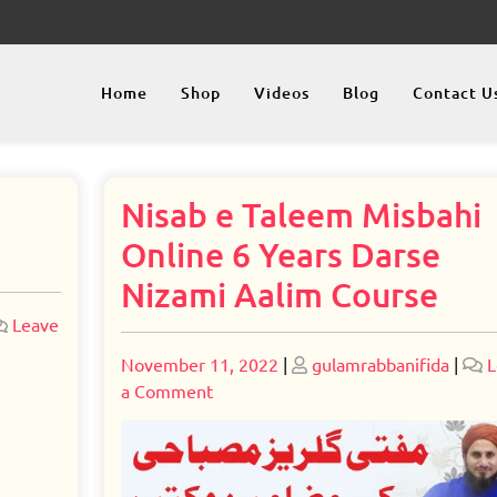
Home
Shop
Videos
Blog
Contact U
Nisab e Taleem Misbahi
Online 6 Years Darse
Nizami Aalim Course
Leave
Posted
Posted
November 11, 2022
|
gulamrabbanifida
|
L
on
on
on
a Comment
Nisab
e
Taleem
Misbahi