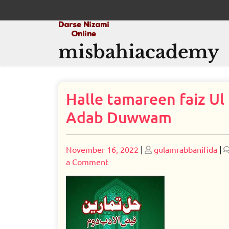
Skip
to
content
misbahiacademy
Halle tamareen faiz Ul
Adab Duwwam
Posted
Posted
November 16, 2022
|
gulamrabbanifida
|
on
on
on
a Comment
Halle
tamareen
faiz
Ul
Adab