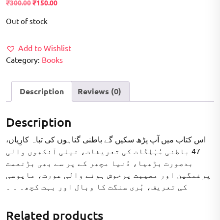
Original
Current
₹
300.00
₹
150.00
price
price
Out of stock
was:
is:
₹300.00.
₹150.00.
Add to Wishlist
Category:
Books
Description
Reviews (0)
Description
اس کتاب میں آپ پڑھ سکیں گے باطنی گناہوں کی تباہ کارِیاں،
47 باطنی مُہْلِکَات کی تعریفات، نیلی آنکھوں والی
بدصورت بڑھیا، دُنیا مچھر کے پر سے بھی بڑنعمت
پرغمگین اور مصیبت پرخوش ہونے والی عورت، مایوسی
کی تعریف، بُری سنگت کا وبال اور بہت کچھ۔ ۔ ۔
Related products