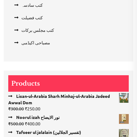
کتب سادسہ
کتب فضیلت
کتب مجلس برکات
مصباحی اکیڈمی
Products
Lisan-ul-Arabia Sharh Minhaj-ul-Arabia Jadeed
Awwal Dom
Original
Current
₹
300.00
₹
250.00
price
price
Noorul izah نور الایضاح
was:
is:
Original
Current
₹
500.00
₹
400.00
₹300.00.
₹250.00.
price
price
Tafseer ul jalalain (تفسیر الجلالین)
was:
is: