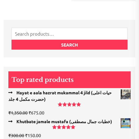
Search
for:
SEARCH
Top rated products
Hayat e aala hazrat mukammal 4 jild (حیات اعلی
حضرت مكمل 4 جلد)
Rated
5.00
Original
Current
₹
1,350.00
₹
675.00
out of 5
price
price
Khutbate jamale mustafa (خطبات جمال مصطفی)
was:
is:
₹1,350.00.
₹675.00.
Rated
5.00
Original
Current
₹
300.00
₹
150.00
out of 5