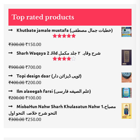
₹200.00.
₹100.00.
Top rated products
Khutbate jamale mustafa (خطبات جمال مصطفی)
Rated
5.00
Original
Current
₹
300.00
₹
150.00
out of 5
price
price
Sharh Waqaya 2 Jild شرح وقایہ ۲ جلد مکمل
was:
is:
₹300.00.
₹150.00.
Rated
Original
Current
₹
900.00
₹
700.00
4.00
out
price
price
of 5
Topi design daar (ٹوپی ڈیزائن دار)
was:
is:
Original
Current
₹
400.00
₹
200.00
₹900.00.
₹700.00.
price
price
Ilm alseegah farsi (علم الصيغه فارسى)
was:
is:
Original
Current
₹
200.00
₹
100.00
₹400.00.
₹200.00.
price
price
MisbaHun Nahw Sharh Khulasatun Nahw 1.مصباح
was:
is:
النحو شرح خلاصۃ النحو اول
₹200.00.
₹100.00.
Original
Current
₹
300.00
₹
250.00
price
price
was:
is:
₹300.00.
₹250.00.