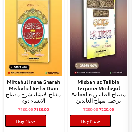
Miftahul Insha Sharah
Misbah ut Talibin
Misbahul Insha Dom
Tarjuma Minhajul
Aabedin مصباح الطالبین
مفتاح الانشاء شرح مصباح
ترجمہ منھاج العابدین
الانشاء دوم
Original
Current
Original
Current
₹
160.00
₹
130.00
₹
250.00
₹
220.00
price
price
price
price
Buy Now
Buy Now
was:
is:
was:
is:
₹160.00.
₹130.00.
₹250.00.
₹220.00.