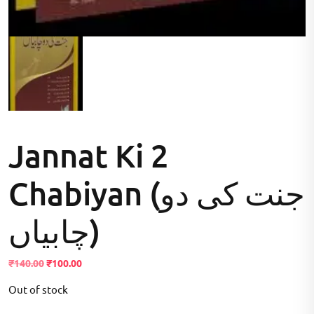
Jannat Ki 2
Chabiyan (جنت کی دو
چابیاں)
Original
Current
₹
140.00
₹
100.00
price
price
Out of stock
was:
is:
₹140.00.
₹100.00.