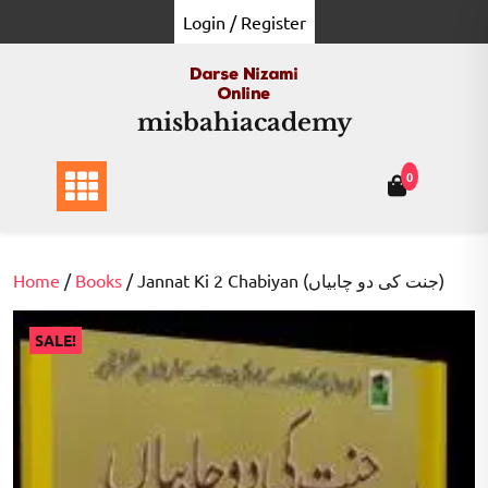
Skip
Login / Register
to
content
misbahiacademy
0
Home
/
Books
/ Jannat Ki 2 Chabiyan (جنت کی دو چابیاں)
SALE!