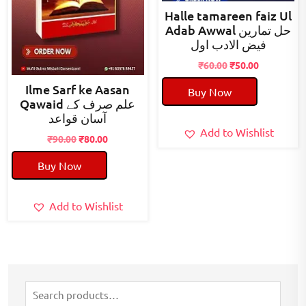
Halle tamareen faiz Ul
Adab Awwal حل تمارین
فیض الادب اول
Original
Current
₹
60.00
₹
50.00
price
price
Ilme Sarf ke Aasan
Buy Now
was:
is:
Qawaid علم صرف کے
₹60.00.
₹50.00.
آسان قواعد
Add to Wishlist
Original
Current
₹
90.00
₹
80.00
price
price
Buy Now
was:
is:
₹90.00.
₹80.00.
Add to Wishlist
Search
for: