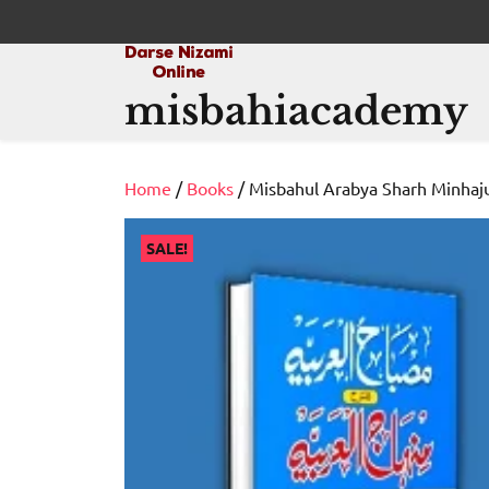
Skip
to
content
misbahiacademy
Home
/
Books
SALE!