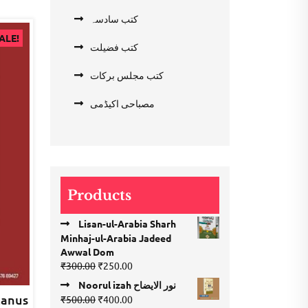
کتب سادسہ
ALE!
کتب فضیلت
کتب مجلس برکات
مصباحی اکیڈمی
Products
Lisan-ul-Arabia Sharh
Minhaj-ul-Arabia Jadeed
Awwal Dom
Original
Current
₹
300.00
₹
250.00
price
price
Noorul izah نور الایضاح
was:
is:
zanus
Original
Current
₹
500.00
₹
400.00
₹300.00.
₹250.00.