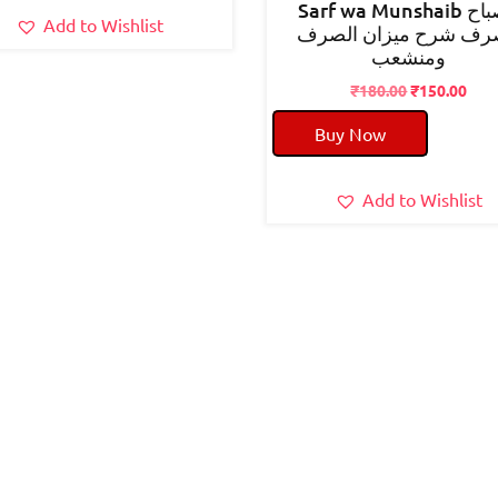
Sarf wa Munshaib مصباح
Add to Wishlist
رف شرح میزان الصرف
ومنشعب
Original
Cur
₹
180.00
₹
150.00
price
pric
Buy Now
was:
is:
₹180.00.
₹150
Add to Wishlist