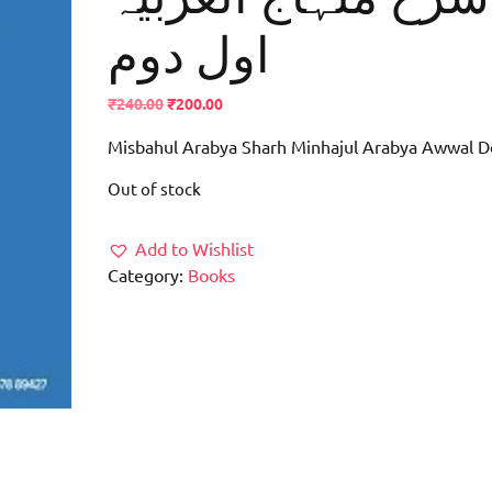
اول دوم
Original
Current
₹
240.00
₹
200.00
price
price
Misbahul Arabya Sharh Minhajul Arabya Awwal 
was:
is:
₹240.00.
₹200.00.
Out of stock
Add to Wishlist
Category:
Books