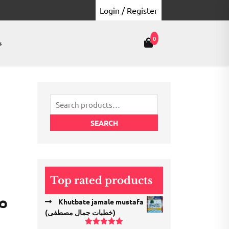
Login / Register
0
s
Search
for:
SEARCH
Top rated products
Khutbate jamale mustafa
(خطبات جمال مصطفی)