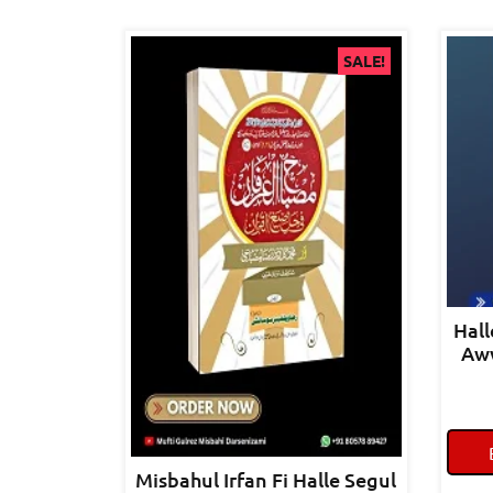
SALE!
Hall
Awwal  الادب
Misbahul Irfan Fi Halle Segul