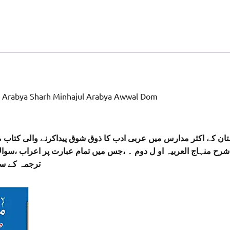
 Arabya Sharh Minhajul Arabya Awwal Dom
ان کے اکثر مدارس میں عربی ادب کا ذوق شوق پیداکرنے والی کتاب م
 شرح منہاج العربیہ او ل دوم ۔ ،جس میں تمام عبارت پر اعراب ،سوا
ترجمہ کے س :