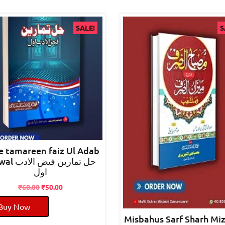
SALE!
S
e tamareen faiz Ul Adab
حل تمارین فیض
اول
Original
Current
₹
60.00
₹
50.00
price
price
Buy Now
was:
is:
Misbahus Sarf Sharh Mi
₹60.00.
₹50.00.