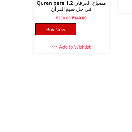
Quran para 1.2 مصباح العرفان
فی حل صیغ القرآن
Original
Current
₹
250.00
₹
140.00
price
price
Buy Now
was:
is:
₹250.00.
₹140.00.
Add to Wishlist