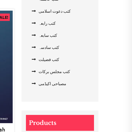
کتب دعوت اسلامی
ALE!
کتب رابعہ
کتب سابعہ
کتب سادسہ
کتب فضیلت
کتب مجلس برکات
مصباحی اکیڈمی
Products
ah