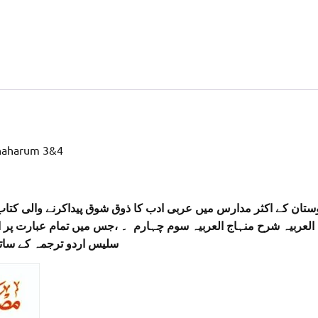
chaharum 3&4
ستان کے اکثر مدارس میں عربی ادب کا ذوق شوق پیداکرنے والی کتا
العربیہ شرح منہاج العربیہ سوم چہارم ۔ ،جس میں تمام عبارت پر ا
سلیس اردو ترجمہ کے ساتھ ۔ یہ کتاب تقری