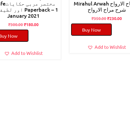
Mirahul Arwah مصباح الارواح
مختصر عرب
شرح مراح الارواح
اور  Paperback – 1
January 2021
Original
Cur
₹
350.00
₹
230.00
Original
Current
price
pric
₹
300.00
₹
180.00
Buy Now
price
price
was:
is:
Buy Now
was:
is:
₹350.00.
₹230
₹300.00.
₹180.00.
Add to Wishlist
Add to Wishlist