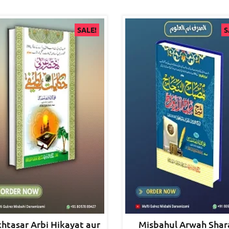
SALE!
S
htasar Arbi Hikayat aur
Misbahul Arwah Shar