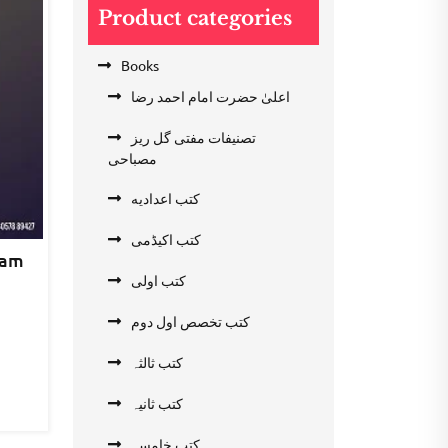
Product categories
Books
اعلیٰ حضرت امام احمد رضا
تصنیفات مفتی گل ریز
مصباحی
کتب اعدادیه
کتب اکیڈمی
wam
کتب اولی
nt
کتب تخصص اول دوم
کتب ثالثہ
0.
کتب ثانیہ
کتب خامسہ