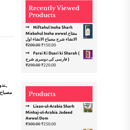
Recently Viewed
Products
Miftahul Insha Sharh
Misbahul Insha awwal مفتاح
الانشاء شرح مصباح الانشاء اول
Original
Current
₹
200.00
₹
150.00
price
price
Farsi Ki Dusri ki Sharah (
was:
is:
فارسی کی دوسری شرح )
₹200.00.
₹150.00.
Original
Current
₹
290.00
₹
220.00
price
price
was:
is:
₹290.00.
₹220.00.
ہندو
مصباح 
Products
Lisan-ul-Arabia Sharh
Minhaj-ul-Arabia Jadeed
Awwal Dom
Original
Current
₹
300.00
₹
250.00
price
price