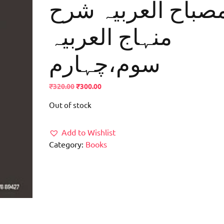
صباح العربیہ شرح
منہاج العربیہ
سوم،چہارم
Original
Current
₹
320.00
₹
300.00
price
price
Out of stock
was:
is:
₹320.00.
₹300.00.
Add to Wishlist
Category:
Books