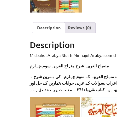
Description
Reviews (0)
Description
Misbahul Arabya Sharh Minhajul Arabya som 
مصباح العربیہ شرح منہاج العربیہ سوم،چہارم
ب منہاج العربیہ کے سوم چہارم کی بہترین شرح ۔
عراب ،سوالات کے عربی جوابات ،تمارین کے حل اور
با :۳۴۱ ۔ صفحات پر مشتمل ہے۔