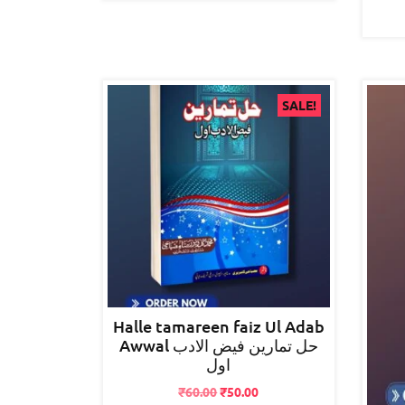
SALE!
Halle tamareen faiz Ul Adab
Awwal حل تمارین فیض الادب
اول
Original
Current
₹
60.00
₹
50.00