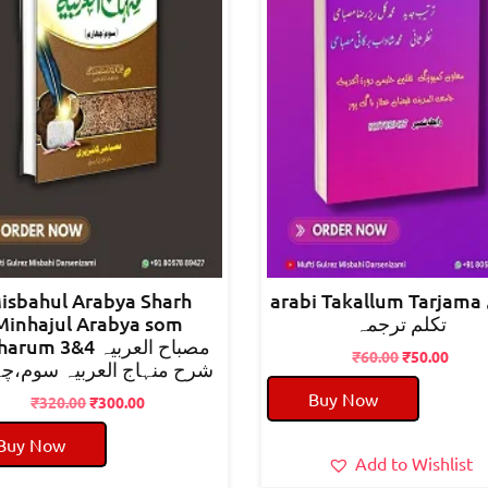
isbahul Arabya Sharh
arabi Takallum Tarjama عربی
Minhajul Arabya som
تکلم ترجمہ
um 3&4 مصباح العربیہ
Original
Curre
₹
60.00
₹
50.00
شرح منہاج العربیہ سوم،چ
price
price
Buy Now
Original
Current
was:
is:
₹
320.00
₹
300.00
price
price
₹60.00.
₹50.0
Buy Now
was:
is:
Add to Wishlist
₹320.00.
₹300.00.