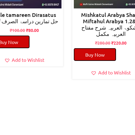
lle tamareen Dirasatus
Mishkatul Arabya Sh
sarf حل تمارین دراسۃ الصرف
Miftahul Arabya 1.2
وۃ العربیہ شرح مفتاح
Original
Current
₹
100.00
₹
80.00
العربیہ مکمل
price
price
Buy Now
was:
is:
Original
Cur
₹
280.00
₹
220.00
₹100.00.
₹80.00.
price
pric
Buy Now
was:
is:
Add to Wishlist
₹280.00.
₹220
Add to Wishlist