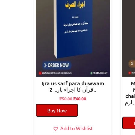
Ijra us sarf para duwwam
M
قرآن کا اجراء پارہ 2..
chahar
Original
Current
₹
50.00
₹
40.00
ہارم
price
price
Buy Now
was:
is:
₹50.00.
₹40.00.
Add to Wishlist