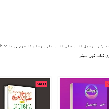
Qatle Gushtakh pr خ پر رسول اللہ صلی اللہ علیہ وسلم کا خوش ہونا
ی کتاب گھر ممبئی
SALE!
S