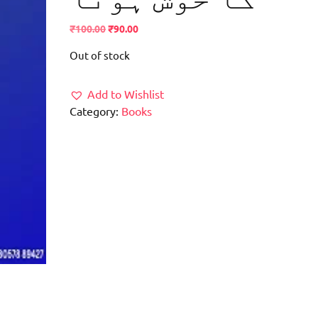
Original
Current
₹
100.00
₹
90.00
price
price
Out of stock
was:
is:
₹100.00.
₹90.00.
Add to Wishlist
Category:
Books