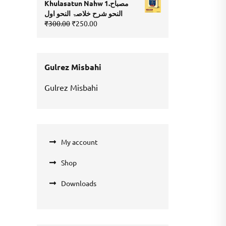
Khulasatun Nahw 1.مصباح
₹200.00.
₹100.00.
النحو شرح خلاصۃ النحو اول
Original
Current
₹
300.00
₹
250.00
price
price
was:
is:
₹300.00.
₹250.00.
Gulrez Misbahi
Gulrez Misbahi
My account
Shop
Downloads