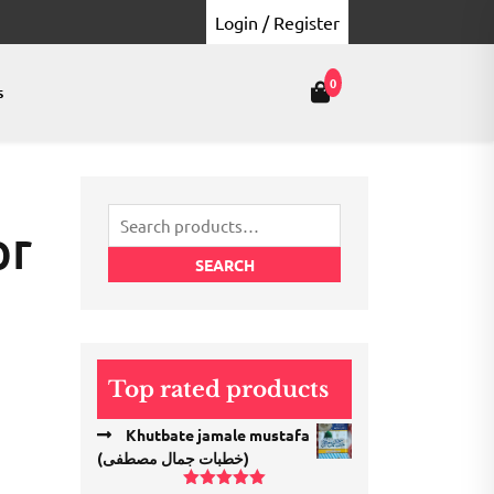
Login / Register
0
s
Search
pr
for:
SEARCH
Top rated products
Khutbate jamale mustafa
(خطبات جمال مصطفی)